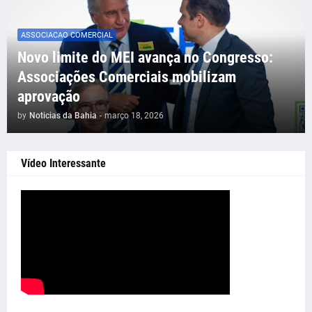
ASSOCIACAO COMERCIAL
Novo limite do MEI avança no Congresso:
Associações Comerciais mobilizam
aprovação
by
Noticias da Bahia
-
março 18, 2026
Vídeo Interessante