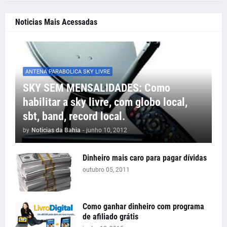
Noticias Mais Acessadas
ANTENA PARABOLICA SKY LIVRE
SKY SEM MENSALIDADES: Como
habilitar a sky livre, com globo local,
sbt, band, record local.
by
Noticias da Bahia
-
junho 10, 2012
Dinheiro mais caro para pagar dívidas
outubro 05, 2011
Como ganhar dinheiro com programa
de afiliado grátis