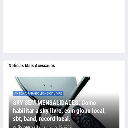
Noticias Mais Acessadas
ANTENA PARABOLICA SKY LIVRE
SKY SEM MENSALIDADES: Como
habilitar a sky livre, com globo local,
sbt, band, record local.
by
Noticias da Bahia
-
junho 10, 2012